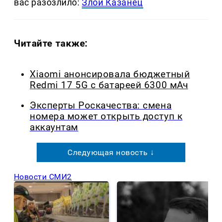
вас разозлило:
Злой Казанец
Читайте также:
Xiaomi анонсировала бюджетный
Redmi 17 5G с батареей 6300 мАч
Эксперты Роскачества: смена
номера может открыть доступ к
аккаунтам
Следующая новость ↓
Новости СМИ2