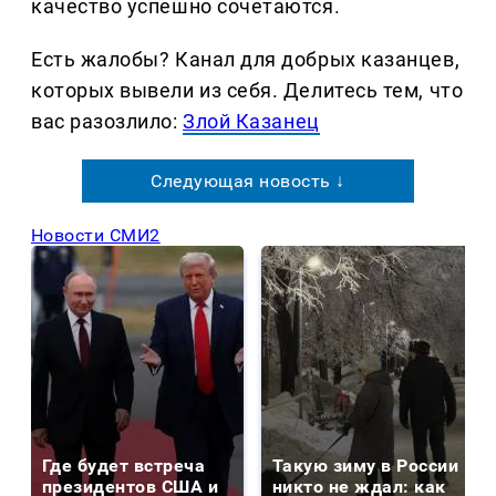
качество успешно сочетаются.
Есть жалобы? Канал для добрых казанцев,
которых вывели из себя. Делитеcь тем, что
вас разозлило:
Злой Казанец
Следующая новость ↓
Новости СМИ2
Где будет встреча
Такую зиму в России
президентов США и
никто не ждал: как