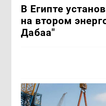
В Египте устано
на втором энерг
Дабаа"