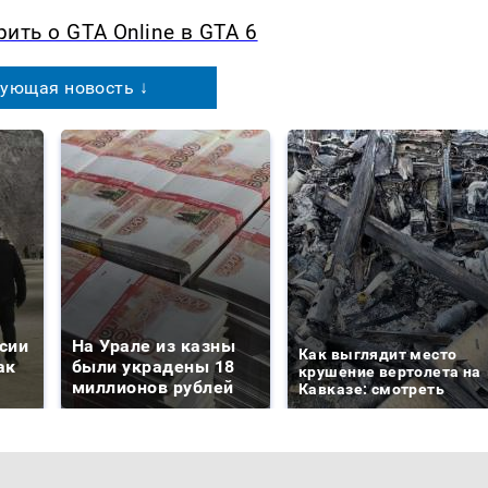
рить о GTA Online в GTA 6
ующая новость ↓
сии
На Урале из казны
Как выглядит место
ак
были украдены 18
крушение вертолета на
миллионов рублей
Кавказе: смотреть