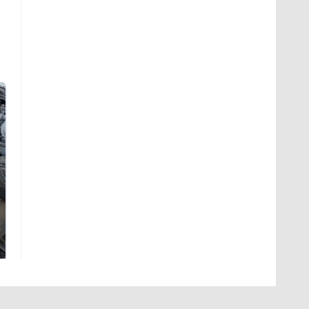
Не ешьте эту
В ОАЭ произошло
готовую еду из
жестокое убийство
магазина: список
криптомиллионера