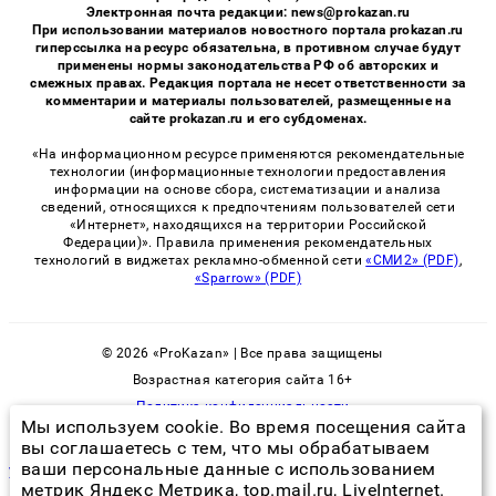
Электронная почта редакции: news@prokazan.ru
При использовании материалов новостного портала prokazan.ru
гиперссылка на ресурс обязательна, в противном случае будут
применены нормы законодательства РФ об авторских и
смежных правах. Редакция портала не несет ответственности за
комментарии и материалы пользователей, размещенные на
сайте prokazan.ru и его субдоменах.
«На информационном ресурсе применяются рекомендательные
технологии (информационные технологии предоставления
информации на основе сбора, систематизации и анализа
сведений, относящихся к предпочтениям пользователей сети
«Интернет», находящихся на территории Российской
Федерации)». Правила применения рекомендательных
технологий в виджетах рекламно-обменной сети
«СМИ2» (PDF)
,
«Sparrow» (PDF)
© 2026 «ProKazan» | Все права защищены
Возрастная категория сайта 16+
Политика конфиденциальности
Мы используем cookie. Во время посещения сайта
вы соглашаетесь с тем, что мы обрабатываем
ваши персональные данные с использованием
уничтожение тараканов гелем с гарантией
метрик Яндекс Метрика, top.mail.ru, LiveInternet.