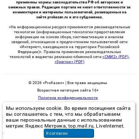
применены нормы законодательства РФ об авторских и
смежных правах. Редакция портала не несет ответственности за
комментарии и материалы пользователей, размещенные на
сайте prokazan.ru и его субдоменах.
«На информационном ресурсе применяются рекомендательные
технологии (информационные технологии предоставления
информации на основе сбора, систематизации и анализа
сведений, относящихся к предпочтениям пользователей сети
«Интернет», находящихся на территории Российской
Федерации)». Правила применения рекомендательных
технологий в виджетах рекламно-обменной сети
«СМИ2» (PDF)
,
«Sparrow» (PDF)
© 2026 «ProKazan» | Все права защищены
Возрастная категория сайта 16+
Политика конфиденциальности
Мы используем cookie. Во время посещения сайта
вы соглашаетесь с тем, что мы обрабатываем
что делать если разбился градусник с ртутью дома на пол в
ваши персональные данные с использованием
частном доме
метрик Яндекс Метрика, top.mail.ru, LiveInternet.
аниматор для детей 10 лет
в Новосибирске
Я согласен