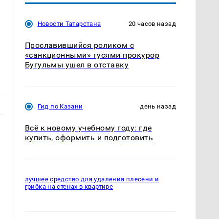
Новости Татарстана
20 часов назад
Прославившийся роликом с
«санкционными» гусями прокурор
Бугульмы ушел в отставку
Гид по Казани
день назад
Всё к новому учебному году: где
купить, оформить и подготовить
лучшее средство для удаления плесени и
грибка на стенах в квартире