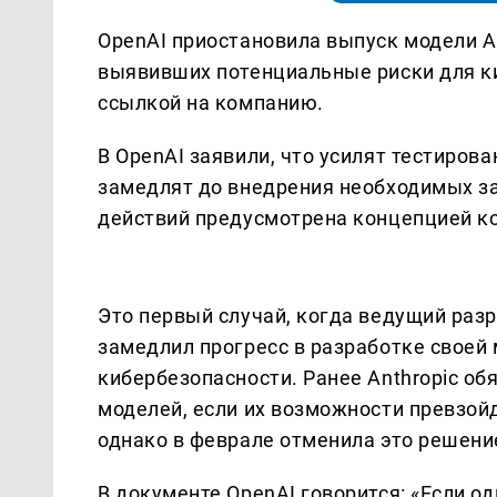
OpenAI приостановила выпуск модели As
выявивших потенциальные риски для ки
ссылкой на компанию.
В OpenAI заявили, что усилят тестирова
замедлят до внедрения необходимых з
действий предусмотрена концепцией ко
Это первый случай, когда ведущий раз
замедлил прогресс в разработке своей 
кибербезопасности. Ранее Anthropic о
моделей, если их возможности превзой
однако в феврале отменила это решени
В документе OpenAI говорится: «Если о