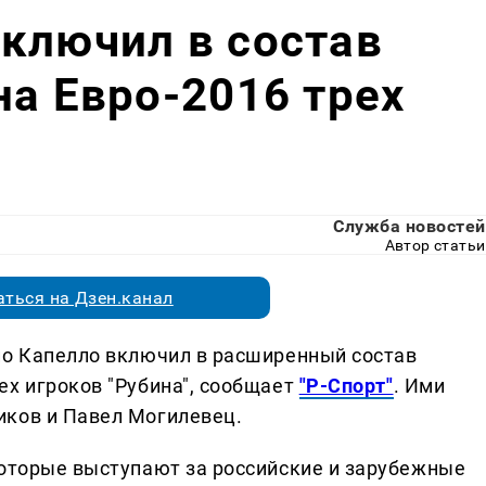
ключил в состав
на Евро-2016 трех
"
Служба новостей
Автор статьи
ться на Дзен.канал
ио Капелло включил в расширенный состав
ех игроков "Рубина", сообщает
"Р-Спорт"
. Ими
иков и Павел Могилевец.
которые выступают за российские и зарубежные