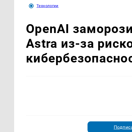
Технологии
OpenAI замороз
Astra из-за риск
кибербезопасно
Подписа