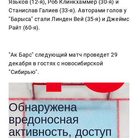
Язьков (12-я), Роб Клинкхаммер (30-я) и
Станислав Галиев (33-я). Авторами голов у
"Барыса" стали Линден Вей (35-я) и Джеймс
Райт (60-я).
"Ак Барс" следующий матч проведет 29
декабря в гостях с новосибирской
"Сибирью".