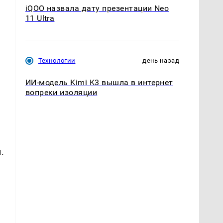
iQOO назвала дату презентации Neo
11 Ultra
Технологии
день назад
ИИ-модель Kimi K3 вышла в интернет
вопреки изоляции
.