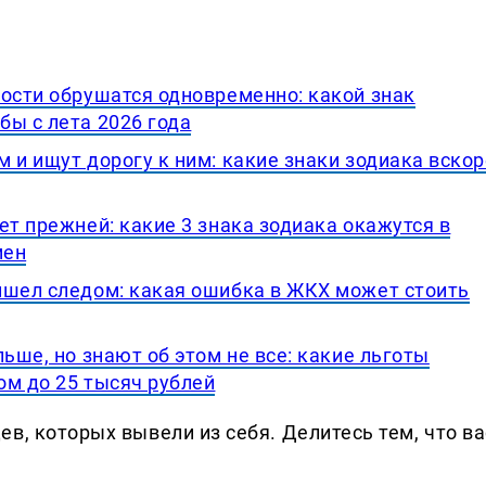
ности обрушатся одновременно: какой знак
бы с лета 2026 года
 и ищут дорогу к ним: какие знаки зодиака вскор
ет прежней: какие 3 знака зодиака окажутся в
мен
ишел следом: какая ошибка в ЖКХ может стоить
ьше, но знают об этом не все: какие льготы
ом до 25 тысяч рублей
в, которых вывели из себя. Делитеcь тем, что ва