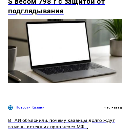
S весом 798 г с защитой от
подглядывания
Новости Казани
час назад
В ГАИ объяснили, почему казанцы долго ждут
замены истекших прав через МФЦ