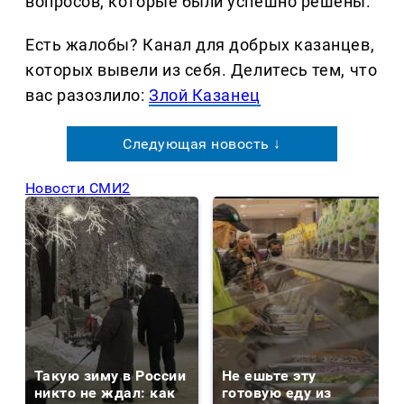
вопросов, которые были успешно решены.
Есть жалобы? Канал для добрых казанцев,
которых вывели из себя. Делитеcь тем, что
вас разозлило:
Злой Казанец
Следующая новость ↓
Новости СМИ2
Такую зиму в России
Не ешьте эту
никто не ждал: как
готовую еду из