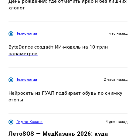
День рождения: где отметить ярко и без лишних
хлопот
Технологии
час назад
ByteDance создаёт ИИ-модель на 10 трлн
параметров
Технологии
2 часа назад
Нейросеть из ГУАП подбирает обувь по снимку
стопы
Гид по Казани
4 дня назад
ЛетоSOS — МедКазань 2026: куда