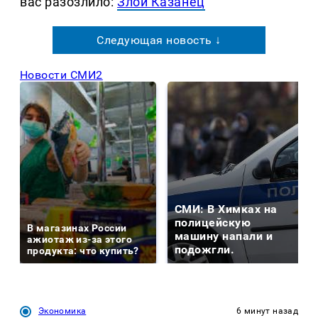
вас разозлило:
Злой Казанец
Следующая новость ↓
Новости СМИ2
СМИ: В Химках на
полицейскую
В магазинах России
машину напали и
ажиотаж из-за этого
подожгли.
продукта: что купить?
Экономика
6 минут назад