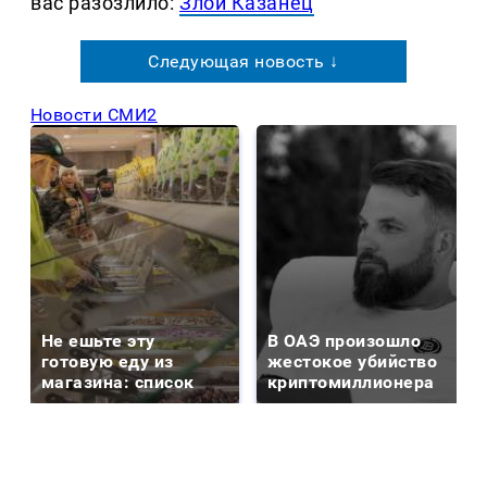
вас разозлило:
Злой Казанец
Следующая новость ↓
Новости СМИ2
Не ешьте эту
В ОАЭ произошло
готовую еду из
жестокое убийство
магазина: список
криптомиллионера