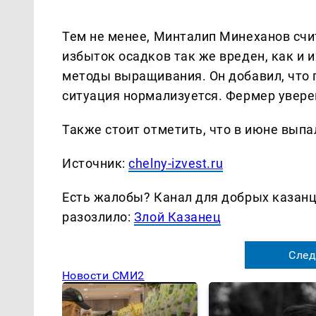
Тем не менее, Минталип Минеханов счит
избыток осадков так же вреден, как и 
методы выращивания. Он добавил, что 
ситуация нормализуется. Фермер уверен
Также стоит отметить, что в июне выпа
Источник:
chelny-izvest.ru
Есть жалобы? Канал для добрых казанце
разозлило:
Злой Казанец
След
Новости СМИ2