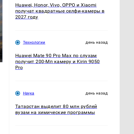
Huawei, Honor, Vivo, OPPO и Xiaomi
получат квадратные селфи-камеры в
2027 году
СМИ: В Химках на
Технологии
день назад
полицейскую
В магазинах России
машину напали и
ажиотаж из-за этого
Huawei Mate 90 Pro Max по слухам
подожгли.
продукта: что купить?
получит 200-Мп камеру и Kirin 9050
Pro
Наука
день назад
Татарстан выделит 80 млн рублей
вузам на химические программы