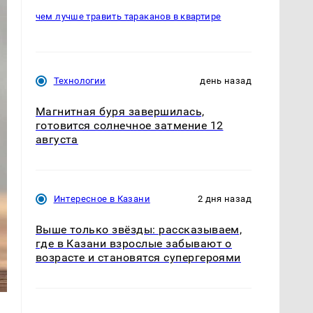
чем лучше травить тараканов в квартире
Технологии
день назад
Магнитная буря завершилась,
готовится солнечное затмение 12
августа
Интересное в Казани
2 дня назад
Выше только звёзды: рассказываем,
где в Казани взрослые забывают о
возрасте и становятся супергероями