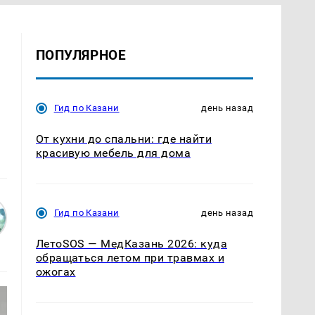
ПОПУЛЯРНОЕ
Гид по Казани
день назад
От кухни до спальни: где найти
красивую мебель для дома
Гид по Казани
день назад
ЛетоSOS — МедКазань 2026: куда
обращаться летом при травмах и
ожогах