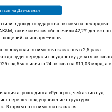
ться на Дзен.канал
ратили в доход государства активы на рекордные
 AK&M, такие изъятия обеспечили 42,2% денежног
оглощений за январь—июнь.
х совокупная стоимость оказалась в 2,5 раза
 когда суды передали государству десять активов
025 год было изъято 24 актива на $11,03 млрд, а в
.
зация агрохолдинга «Русагро», чей актив суд
динг перешел под управление структуры
». Вторым по стоимости оказался