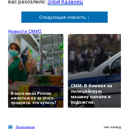
вас разозлило:
Злой Казанец
Следующая новость ↓
Новости СМИ2
СМИ: В Химках на
полицейскую
В магазинах России
машину напали и
ажиотаж из-за этого
подожгли.
продукта: что купить?
Экономика
час назад