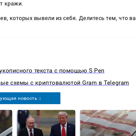
т кражи.
в, которых вывели из себя. Делитеcь тем, что ва
укописного текста с помощью S Pen
е схемы с криптовалютой Gram в Telegram
ующая новость ↓