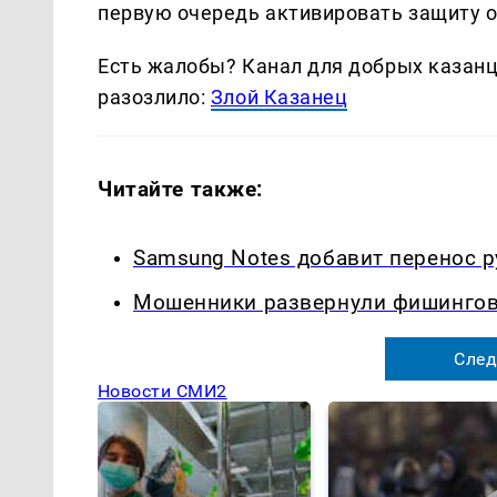
первую очередь активировать защиту о
Есть жалобы? Канал для добрых казанце
разозлило:
Злой Казанец
Читайте также:
Samsung Notes добавит перенос р
Мошенники развернули фишинговы
След
Новости СМИ2