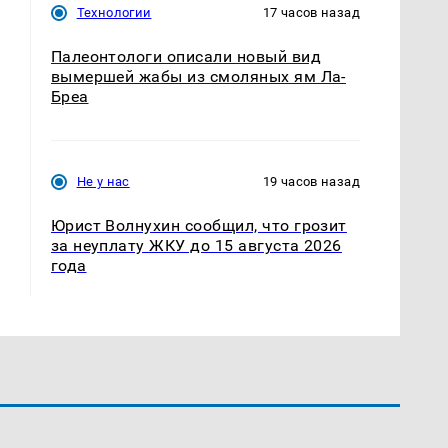
Технологии
17 часов назад
Палеонтологи описали новый вид
вымершей жабы из смоляных ям Ла-
Бреа
Не у нас
19 часов назад
Юрист Волнухин сообщил, что грозит
за неуплату ЖКУ до 15 августа 2026
года