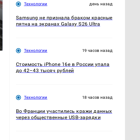
Технологии
день назад
Samsung не признала браком красные
пятна на экранах Galaxy S26 Ultra
Такую зиму в России
Как выглядит место
никто не ждал: как
крушение вертолета на
так?!
Кавказе: смотреть
Технологии
19 часов назад
Стоимость iPhone 16e в России упала
до 42–43 тысяч рублей
Технологии
18 часов назад
Во Франции участились кражи данных
через общественные USB-зарядки