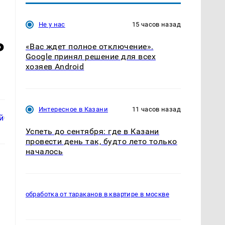
Не у нас
15 часов назад
ь
«Вас ждет полное отключение».
Google принял решение для всех
хозяев Android
Интересное в Казани
11 часов назад
Успеть до сентября: где в Казани
провести день так, будто лето только
началось
а
обработка от тараканов в квартире в москве