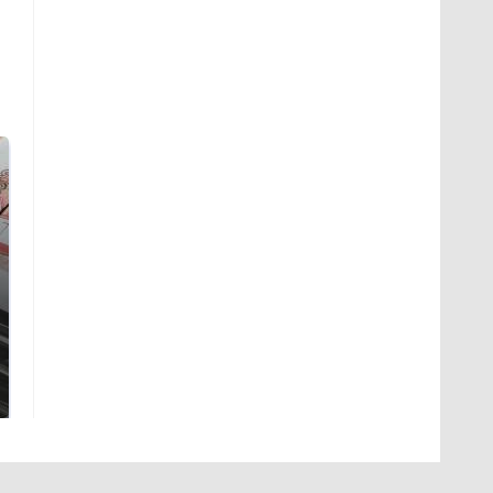
Не ешьте эту
В ОАЭ произошло
готовую еду из
жестокое убийство
магазина: список
криптомиллионера