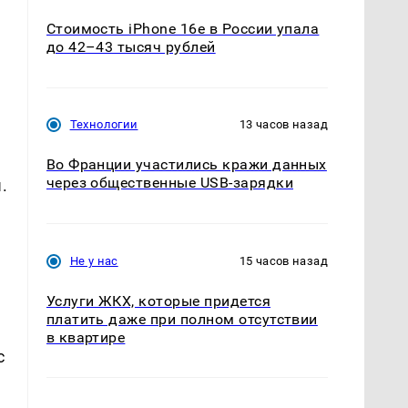
Стоимость iPhone 16e в России упала
до 42–43 тысяч рублей
Технологии
13 часов назад
Во Франции участились кражи данных
через общественные USB-зарядки
.
Не у нас
15 часов назад
Услуги ЖКХ, которые придется
платить даже при полном отсутствии
в квартире
с