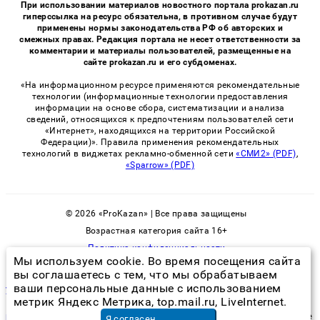
При использовании материалов новостного портала prokazan.ru
гиперссылка на ресурс обязательна, в противном случае будут
применены нормы законодательства РФ об авторских и
смежных правах. Редакция портала не несет ответственности за
комментарии и материалы пользователей, размещенные на
сайте prokazan.ru и его субдоменах.
«На информационном ресурсе применяются рекомендательные
технологии (информационные технологии предоставления
информации на основе сбора, систематизации и анализа
сведений, относящихся к предпочтениям пользователей сети
«Интернет», находящихся на территории Российской
Федерации)». Правила применения рекомендательных
технологий в виджетах рекламно-обменной сети
«СМИ2» (PDF)
,
«Sparrow» (PDF)
© 2026 «ProKazan» | Все права защищены
Возрастная категория сайта 16+
Политика конфиденциальности
Мы используем cookie. Во время посещения сайта
вы соглашаетесь с тем, что мы обрабатываем
ваши персональные данные с использованием
уничтожения клопов в квартире в москве
метрик Яндекс Метрика, top.mail.ru, LiveInternet.
разработка создание поддержка и продвижение сайтов
в Москве
Я согласен