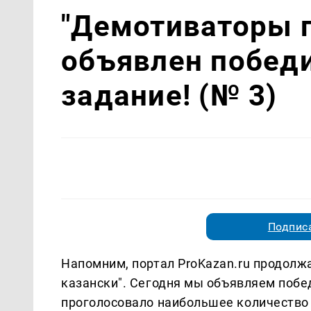
"Демотиваторы п
объявлен победи
задание! (№ 3)
Подписа
Напомним, портал ProKazan.ru продолжа
казански". Сегодня мы о
бъявляем побед
проголосовало наибольшее количество 