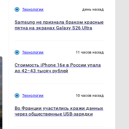
Технологии
день назад
Samsung не признала браком красные
пятна на экранах Galaxy S26 Ultra
Технологии
11 часов назад
Стоимость iPhone 16e в России упала
до 42–43 тысяч рублей
Технологии
10 часов назад
Во Франции участились кражи данных
СМИ: В Химках на
полицейскую
через общественные USB-зарядки
В магазинах России
машину напали и
ажиотаж из-за этого
подожгли.
продукта: что купить?