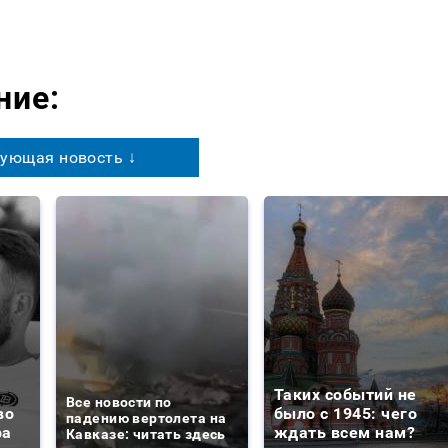
ние:
ующая новость ↓
Таких событий не
Все новости по
во
было с 1945: чего
падению вертолета на
ра
ждать всем нам?
Кавказе: читать здесь