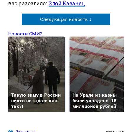
вас разозлило:
Злой Казанец
Следующая новость ↓
Новости СМИ2
Такую зиму в России
На Урале из казны
никто не ждал: как
были украдены 18
так?!
миллионов рублей
Экономика
час назад