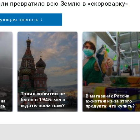
ыли превратило всю Землю в «скороварку»
ующая новость ↓
Таких событий не
В магазинах России
было с 1945: чего
 на
ажиотаж из-за этого
ждать всем нам?
есь
продукта: что купить?