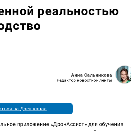
енной реальностью
одство
Анна Сальникова
Редактор новостной ленты
ться на Дзен.канал
ильное приложение «ДронАссист» для обучения