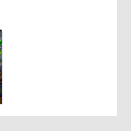
СМИ: В Химках на
полицейскую
Такую зиму в России
машину напали и
никто не ждал: как
подожгли.
так?!