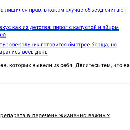
ль лишился прав: в каком случае объезд считают
вкус как из детства: пирог с капустой и яйцом
аю
еты: свекольник готовится быстрее борща, но
тарались весь день
в, которых вывели из себя. Делитеcь тем, что ва
препарата в перечень жизненно важных