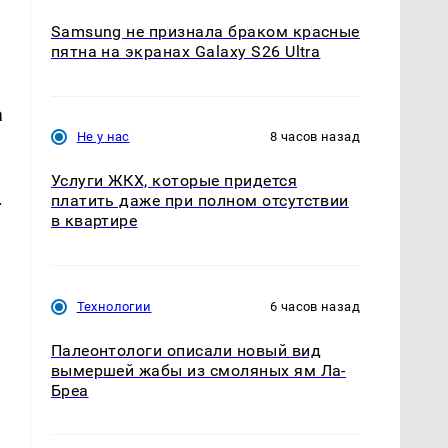
Samsung не признала браком красные
пятна на экранах Galaxy S26 Ultra
а
Не у нас
8 часов назад
Услуги ЖКХ, которые придется
.
платить даже при полном отсутствии
в квартире
Технологии
6 часов назад
Палеонтологи описали новый вид
вымершей жабы из смоляных ям Ла-
Бреа