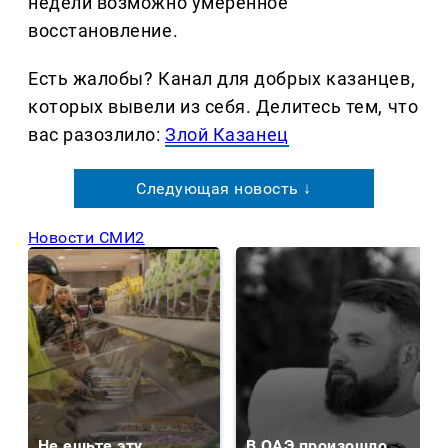
недели возможно умеренное
восстановление.
Есть жалобы? Канал для добрых казанцев,
которых вывели из себя. Делитеcь тем, что
вас разозлило:
Злой Казанец
Следующая новость ↓
Новости СМИ2
Не ешьте эту
В ОАЭ произошло