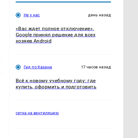
Не у нас
день назад
«Вас ждет полное отключение».
Google принял решение для всех
хозяев Android
Гид по Казани
17 часов назад
Всё к новому учебному году: где
купить, оформить и подготовить
сетка на вентиляцию
й