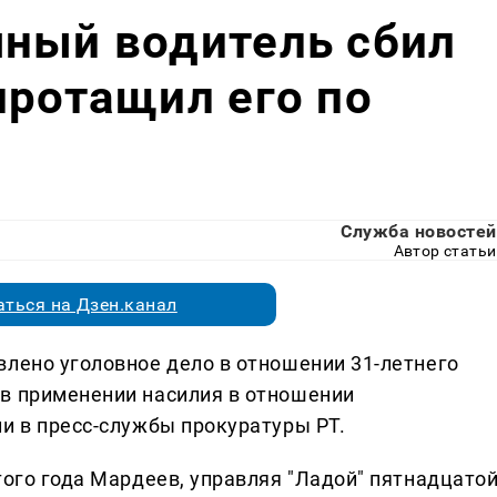
яный водитель сбил
протащил его по
Служба новостей
Автор статьи
ться на Дзен.канал
влено уголовное дело в отношении 31-летнего
в применении насилия в отношении
и в пресс-службы прокуратуры РТ.
того года Мардеев, управляя "Ладой" пятнадцато