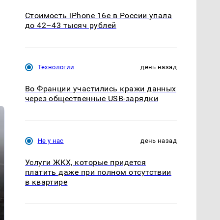
Стоимость iPhone 16e в России упала
до 42–43 тысяч рублей
Технологии
день назад
Во Франции участились кражи данных
через общественные USB-зарядки
Не у нас
день назад
Услуги ЖКХ, которые придется
платить даже при полном отсутствии
в квартире
Таких событий не
В магазинах России
было с 1945: чего
ажиотаж из-за этого