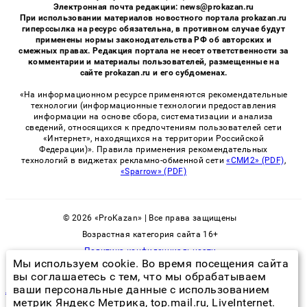
Электронная почта редакции: news@prokazan.ru
При использовании материалов новостного портала prokazan.ru
гиперссылка на ресурс обязательна, в противном случае будут
применены нормы законодательства РФ об авторских и
смежных правах. Редакция портала не несет ответственности за
комментарии и материалы пользователей, размещенные на
сайте prokazan.ru и его субдоменах.
«На информационном ресурсе применяются рекомендательные
технологии (информационные технологии предоставления
информации на основе сбора, систематизации и анализа
сведений, относящихся к предпочтениям пользователей сети
«Интернет», находящихся на территории Российской
Федерации)». Правила применения рекомендательных
технологий в виджетах рекламно-обменной сети
«СМИ2» (PDF)
,
«Sparrow» (PDF)
© 2026 «ProKazan» | Все права защищены
Возрастная категория сайта 16+
Политика конфиденциальности
Мы используем cookie. Во время посещения сайта
вы соглашаетесь с тем, что мы обрабатываем
ваши персональные данные с использованием
летающие клопы в сочи
метрик Яндекс Метрика, top.mail.ru, LiveInternet.