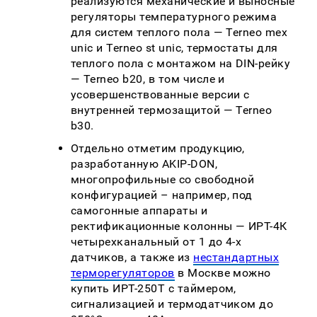
реализуются механические и выносные
регуляторы температурного режима
для систем теплого пола — Terneo mex
unic и Terneo st unic, термостаты для
теплого пола с монтажом на DIN-рейку
— Terneo b20, в том числе и
усовершенствованные версии с
внутренней термозащитой — Terneo
b30.
Отдельно отметим продукцию,
разработанную AKIP-DON,
многопрофильные со свободной
конфигурацией – например, под
самогонные аппараты и
ректификационные колонны — ИРТ-4К
четырехканальный от 1 до 4-х
датчиков, а также из
нестандартных
терморегуляторов
в Москве можно
купить ИРТ-250Т с таймером,
сигнализацией и термодатчиком до