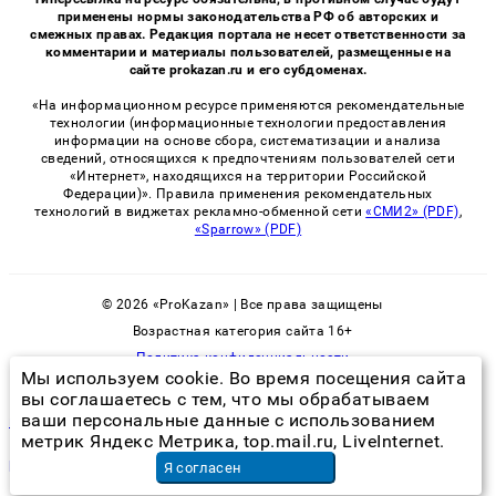
применены нормы законодательства РФ об авторских и
смежных правах. Редакция портала не несет ответственности за
комментарии и материалы пользователей, размещенные на
сайте prokazan.ru и его субдоменах.
«На информационном ресурсе применяются рекомендательные
технологии (информационные технологии предоставления
информации на основе сбора, систематизации и анализа
сведений, относящихся к предпочтениям пользователей сети
«Интернет», находящихся на территории Российской
Федерации)». Правила применения рекомендательных
технологий в виджетах рекламно-обменной сети
«СМИ2» (PDF)
,
«Sparrow» (PDF)
© 2026 «ProKazan» | Все права защищены
Возрастная категория сайта 16+
Политика конфиденциальности
Мы используем cookie. Во время посещения сайта
вы соглашаетесь с тем, что мы обрабатываем
ваши персональные данные с использованием
клоп вонючка правильное название
метрик Яндекс Метрика, top.mail.ru, LiveInternet.
ремонт коридора
в Челябинске
Я согласен