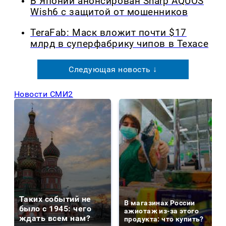
В Японии анонсирован Sharp AQUOS
Wish6 с защитой от мошенников
TeraFab: Маск вложит почти $17
млрд в суперфабрику чипов в Техасе
Следующая новость ↓
Новости СМИ2
Таких событий не
В магазинах России
было с 1945: чего
ажиотаж из-за этого
ждать всем нам?
продукта: что купить?