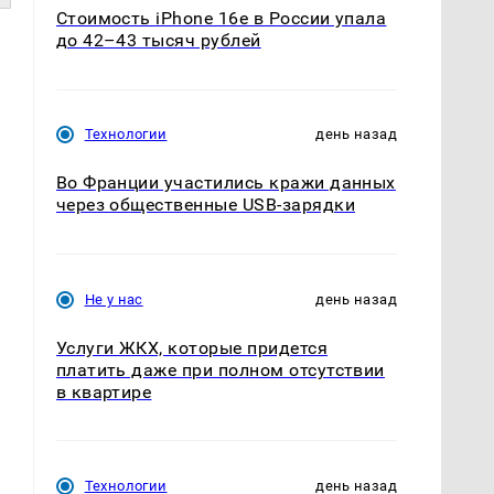
Стоимость iPhone 16e в России упала
до 42–43 тысяч рублей
Технологии
день назад
Во Франции участились кражи данных
через общественные USB-зарядки
Не у нас
день назад
Услуги ЖКХ, которые придется
платить даже при полном отсутствии
в квартире
Технологии
день назад