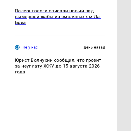
Палеонтологи описали новый вид
вымершей жабы из смоляных ям Ла-
Бреа
Не у нас
день назад
Юрист Волнухин сообщил, что грозит
за неуплату ЖКУ до 15 августа 2026
года