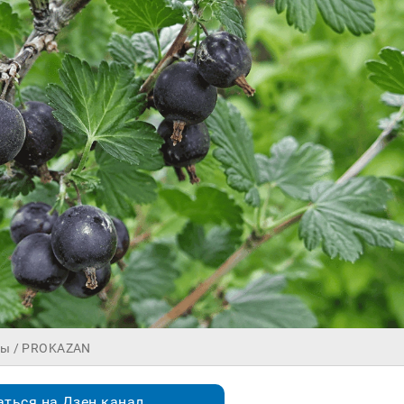
бы / PROKAZAN
ться на Дзен.канал