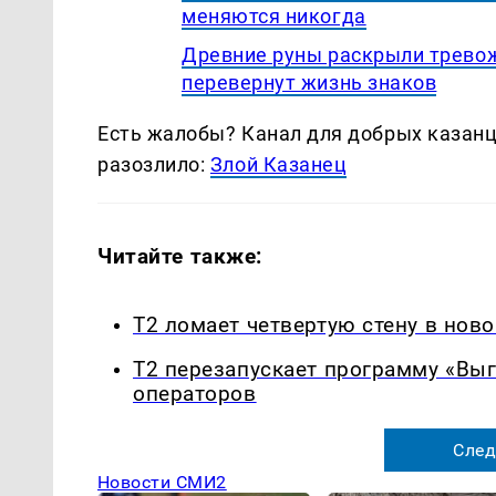
меняются никогда
Древние руны раскрыли тревож
перевернут жизнь знаков
Есть жалобы? Канал для добрых казанце
разозлило:
Злой Казанец
Читайте также:
Т2 ломает четвертую стену в нов
Т2 перезапускает программу «Выг
операторов
След
Новости СМИ2