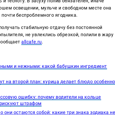
и тесноту. В засуху полив обязателен, иначе
рошем освещении, мульче и свободном месте она
 почти беспроблемного ягодника.
 получать стабильную отдачу без постоянной
пылителя, не увлеклись обрезкой, полили в жару
 сообщает
allcafe.ru
.
чными и нежными: какой бабушкин ингредиент
ут на второй план: курица делает блюдо особенн
ссовую ошибку: почему водители на кольце
 рискуют штрафом
о они остаются собой: какие три знака зодиака н