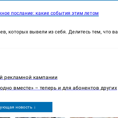
ное послание: какие события этим летом
в, которых вывели из себя. Делитеcь тем, что ва
ой рекламной кампании
одно вместе» – теперь и для абонентов других
ующая новость ↓