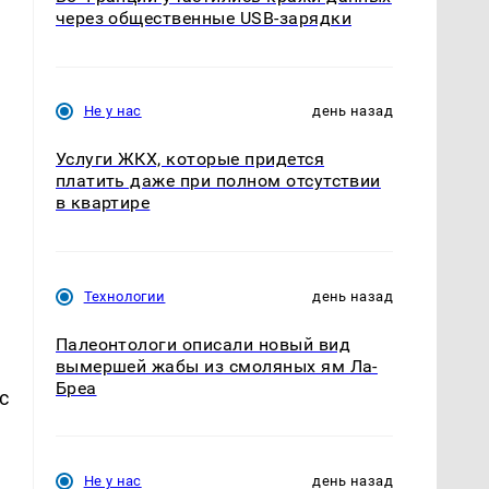
через общественные USB-зарядки
Не у нас
день назад
Услуги ЖКХ, которые придется
платить даже при полном отсутствии
в квартире
Технологии
день назад
Палеонтологи описали новый вид
вымершей жабы из смоляных ям Ла-
Бреа
с
Не у нас
день назад