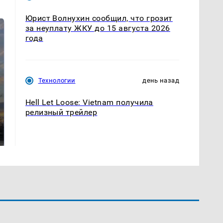
Юрист Волнухин сообщил, что грозит
за неуплату ЖКУ до 15 августа 2026
года
Технологии
день назад
Hell Let Loose: Vietnam получила
СМИ: В Химках на
релизный трейлер
полицейскую
В магазинах России
машину напали и
ажиотаж из-за этого
подожгли.
продукта: что купить?