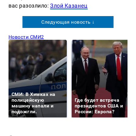
вас разозлило:
Злой Казанец
Следующая новость ↓
Новости СМИ2
СМИ: В Химках на
полицейскую
Где будет встреча
машину напали и
президентов США и
подожгли.
России: Европа?