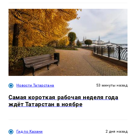
Новости Татарстана
53 минуты назад
Самая короткая рабочая неделя года
ждёт Татарстан в ноябре
Гид по Казани
2 дня назад