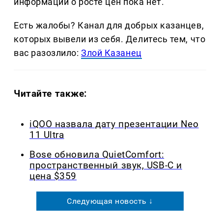
информации о росте цен пока нет.
Есть жалобы? Канал для добрых казанцев,
которых вывели из себя. Делитеcь тем, что
вас разозлило:
Злой Казанец
Читайте также:
iQOO назвала дату презентации Neo
11 Ultra
Bose обновила QuietComfort:
пространственный звук, USB-C и
цена $359
Следующая новость ↓