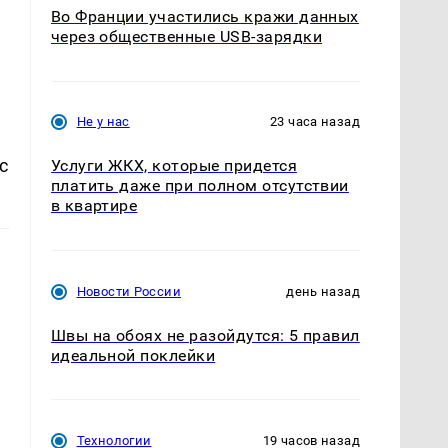
Во Франции участились кражи данных
через общественные USB-зарядки
Не у нас
23 часа назад
с
Услуги ЖКХ, которые придется
платить даже при полном отсутствии
в квартире
Новости России
день назад
Швы на обоях не разойдутся: 5 правил
идеальной поклейки
Технологии
19 часов назад