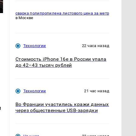
сварка полипропилена листового цена за метр
в Москве
Технологии
22 часа назад
Стоимость iPhone 16e в России упала
до 42–43 тысяч рублей
Технологии
21 час назад
Во Франции участились кражи данных
и
через общественные USB-зарядки