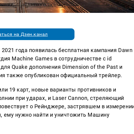
ться на Дзен.канал
и 2021 года появилась бесплатная кампания Dawn
удия Machine Games в сотрудничестве с id
для Quake дополнения Dimension of the Past и
ения также опубликован официальный трейлер.
ли 19 карт, новые варианты противников и
лнии при ударах, и Laser Cannon, стреляющий
вествует о Рейнджере, застрявшем в измерени
, ему нужно найти и уничтожить Машину