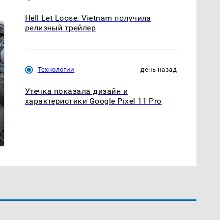
Hell Let Loose: Vietnam получила
релизный трейлер
Технологии
день назад
Утечка показала дизайн и
характеристики Google Pixel 11 Pro
Не ешьте эту
В ОАЭ произошло
готовую еду из
жестокое убийство
магазина: список
криптомиллионера