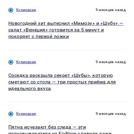
Кулинария
9 месяцев назад
Новогодний хит вытеснил «Мимозу» и «Шубу» —
салат «Венеция» готовится за 5 минут и
покоряет с первой ложки
Кулинария
9 месяцев назад
Соседка раскрыла секрет «Шубы», которую
сметают со стола — три простых приёма для
идеального вкуса
Кулинария
9 месяцев назад
Пятна исчезают без следа — эти
пятновыводители из FixPrice удивили даже