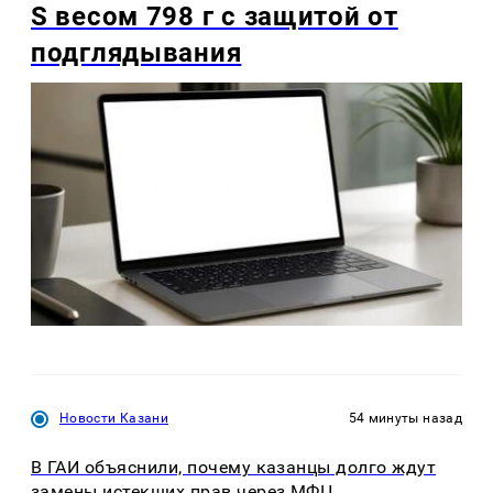
S весом 798 г с защитой от
подглядывания
Новости Казани
54 минуты назад
В ГАИ объяснили, почему казанцы долго ждут
замены истекших прав через МФЦ