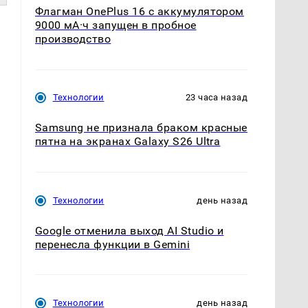
Флагман OnePlus 16 с аккумулятором
9000 мА·ч запущен в пробное
производство
Технологии
23 часа назад
Samsung не признала браком красные
пятна на экранах Galaxy S26 Ultra
Технологии
день назад
Google отменила выход AI Studio и
перенесла функции в Gemini
Технологии
день назад