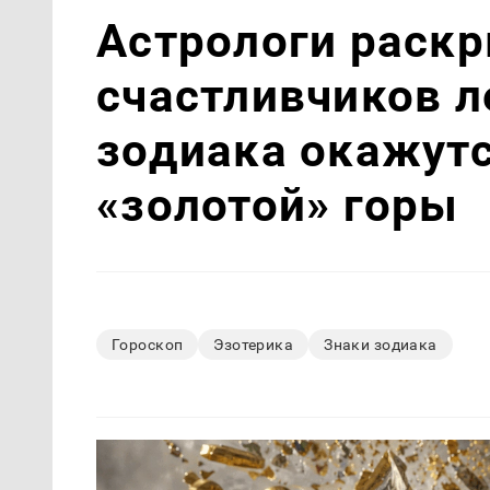
Астрологи раск
счастливчиков ле
зодиака окажутс
«золотой» горы
Гороскоп
Эзотерика
Знаки зодиака