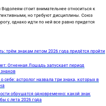
 Водолеям стоит внимательнее относиться к
пективными, но требуют дисциплины. Союз
огу, однако идти по ней все равно придется
ть: трём знакам летом 2026 года придётся пройти
лет: Огненная Лошадь запускает период
 знаков
о себе: астролог назвала три знака, которых в
ча
ности обрушатся одновременно: какой знак
бы с лета 2026 года