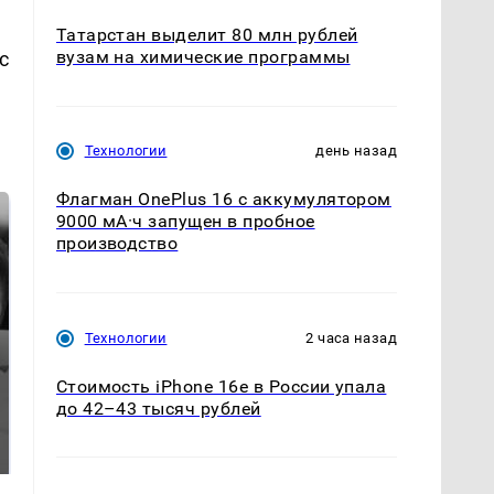
Татарстан выделит 80 млн рублей
вузам на химические программы
с
Технологии
день назад
Флагман OnePlus 16 с аккумулятором
9000 мА·ч запущен в пробное
производство
Технологии
2 часа назад
Стоимость iPhone 16e в России упала
до 42–43 тысяч рублей
Таких событий не
Все новости по
было с 1945: чего
падению вертолета на
ждать всем нам?
Кавказе: читать здесь