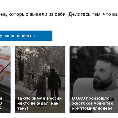
в, которых вывели из себя. Делитеcь тем, что ва
ующая новость ↓
ы
Такую зиму в России
В ОАЭ произошло
8
никто не ждал: как
жестокое убийство
й
так?!
криптомиллионера