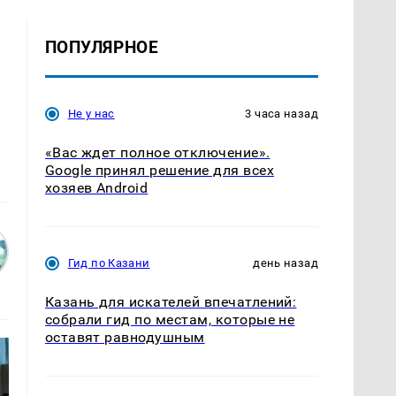
ПОПУЛЯРНОЕ
Не у нас
3 часа назад
«Вас ждет полное отключение».
Google принял решение для всех
хозяев Android
Гид по Казани
день назад
Казань для искателей впечатлений:
собрали гид по местам, которые не
оставят равнодушным