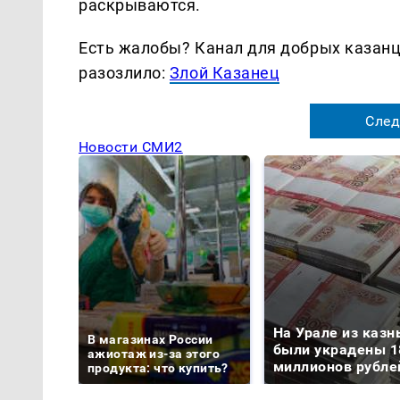
раскрываются.
Есть жалобы? Канал для добрых казанце
разозлило:
Злой Казанец
След
Новости СМИ2
На Урале из казн
В магазинах России
были украдены 1
ажиотаж из-за этого
миллионов рубле
продукта: что купить?