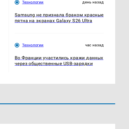
Технологии
день назад
Samsung не признала браком красные
пятна на экранах Galaxy S26 Ultra
Технологии
час назад
Во Франции участились кражи данных
через общественные USB-зарядки