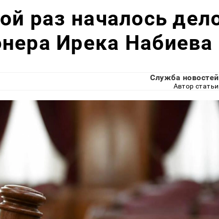
рой раз началось дел
онера Ирека Набиева
Служба новостей
Автор статьи