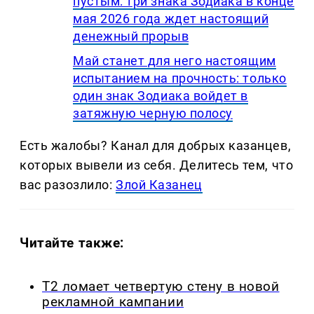
пустым: три знака Зодиака в конце
мая 2026 года ждет настоящий
денежный прорыв
Май станет для него настоящим
испытанием на прочность: только
один знак Зодиака войдет в
затяжную черную полосу
Есть жалобы? Канал для добрых казанцев,
которых вывели из себя. Делитеcь тем, что
вас разозлило:
Злой Казанец
Читайте также:
Т2 ломает четвертую стену в новой
рекламной кампании