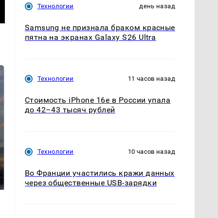
Технологии
день назад
Samsung не признала браком красные
пятна на экранах Galaxy S26 Ultra
Технологии
11 часов назад
Стоимость iPhone 16e в России упала
до 42–43 тысяч рублей
Технологии
10 часов назад
СМИ: В Химках на
полицейскую
В магазинах России
машину напали и
Во Франции участились кражи данных
ажиотаж из-за этого
подожгли.
продукта: что купить?
через общественные USB-зарядки