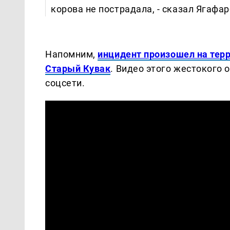
корова не пострадала, - сказал Ягафар
Напомним,
инцидент произошел на тер
Старый Кувак
. Видео этого жестокого
соцсети.