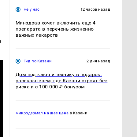
Не у нас
12 часов назад
Минздрав хочет включить еще 4
препарата в перечень жизненно
важных лекарств
в
Гид по Казани
2 дня назад
Дом под ключ и технику в подарок:
рассказываем, где Казани строят без
риска и с 100 000 ₽ бонусом
микродермал на шее цена
в Казани