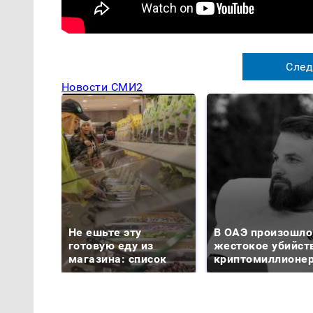
След
Новости СМИ2
Не ешьте эту
В ОАЭ произошло
готовую еду из
жестокое убийст
магазина: список
криптомиллионе