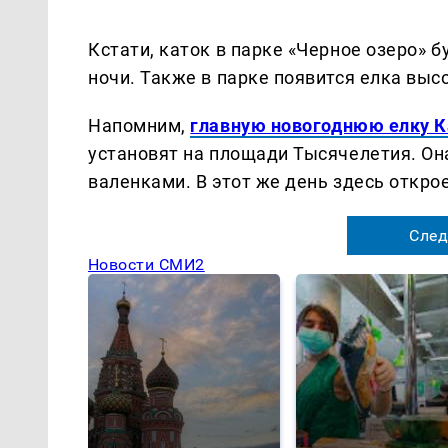
Кстати, каток в парке «Черное озеро» б
ночи. Также в парке появится елка выс
Напомним,
главную новогоднюю елку К
установят на площади Тысячелетия. Он
валенками. В этот же день здесь откро
След
Новости СМИ2