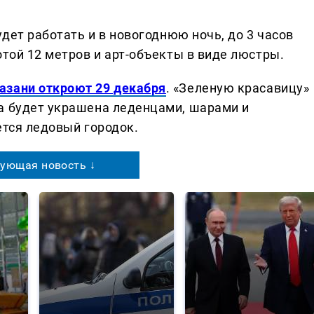
удет работать и в новогоднюю ночь, до 3 часов
отой 12 метров и арт-объекты в виде люстры.
азани откроют 29 декабря
. «Зеленую красавицу»
а будет украшена леденцами, шарами и
ется ледовый городок.
ующая новость ↓