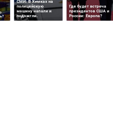
СМИ: В Химках на
полицейскую
Где будет встреча
машину напали и
президентов США и
о
подожгли.
России: Европа?
ть?