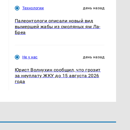
Технологии
день назад
Палеонтологи описали новый вид
вымершей жабы из смоляных ям Ла-
Бреа
Не у нас
день назад
Юрист Волнухин сообщил, что грозит
за неуплату ЖКУ до 15 августа 2026
года