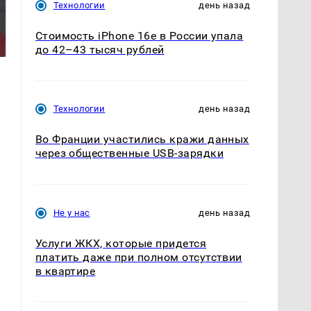
Технологии
день назад
На Урале из казны
Как выглядит место
были украдены 18
крушение вертолета на
Стоимость iPhone 16e в России упала
миллионов рублей
Кавказе: смотреть
до 42–43 тысяч рублей
Технологии
день назад
Во Франции участились кражи данных
через общественные USB-зарядки
Не у нас
день назад
Услуги ЖКХ, которые придется
платить даже при полном отсутствии
в квартире