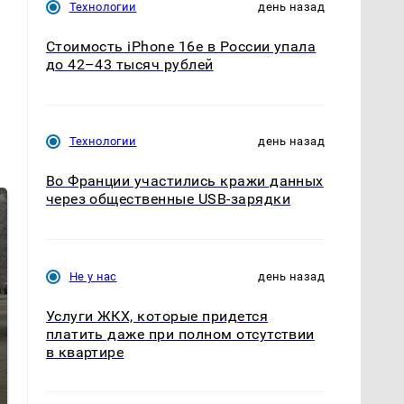
Технологии
день назад
Стоимость iPhone 16e в России упала
до 42–43 тысяч рублей
Технологии
день назад
Во Франции участились кражи данных
через общественные USB-зарядки
Не у нас
день назад
Услуги ЖКХ, которые придется
платить даже при полном отсутствии
в квартире
Не ешьте эту
В ОАЭ произошло
готовую еду из
жестокое убийство
магазина: список
криптомиллионера