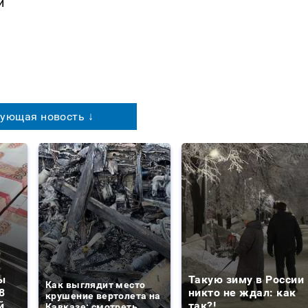
й
ующая новость ↓
ы
Такую зиму в России
Как выглядит место
8
никто не ждал: как
крушение вертолета на
й
так?!
Кавказе: смотреть