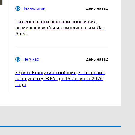
Технологии
день назад
Палеонтологи описали новый вид
вымершей жабы из смоляных ям Ла-
Бреа
Не у нас
день назад
Юрист Волнухин сообщил, что грозит
за неуплату ЖКУ до 15 августа 2026
года