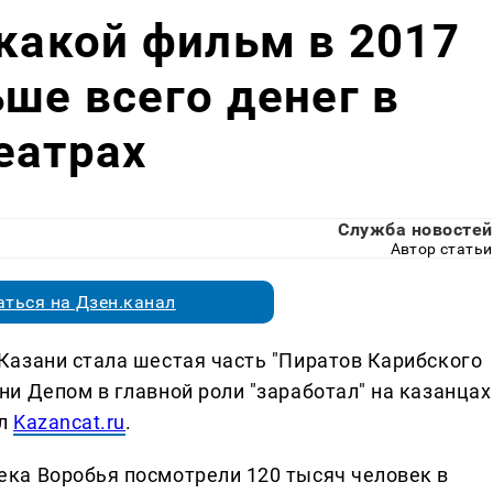
 какой фильм в 2017
ьше всего денег в
еатрах
Служба новостей
Автор статьи
ться на Дзен.канал
азани стала шестая часть "Пиратов Карибского
и Депом в главной роли "заработал" на казанцах
ал
Kazancat.ru
.
ка Воробья посмотрели 120 тысяч человек в