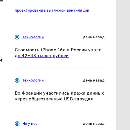
проектирование вытяжной вентиляции
Технологии
день назад
Стоимость iPhone 16e в России упала
до 42–43 тысяч рублей
й
Технологии
день назад
Во Франции участились кражи данных
через общественные USB-зарядки
Не у нас
день назад