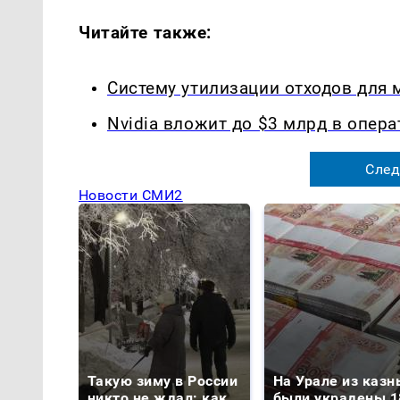
Читайте также:
Систему утилизации отходов для
Nvidia вложит до $3 млрд в опера
След
Новости СМИ2
Такую зиму в России
На Урале из казн
никто не ждал: как
были украдены 1