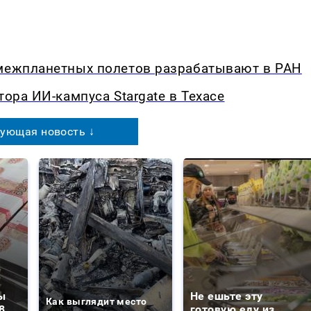
 межпланетных полетов разрабатывают в РАН
тора ИИ-кампуса Stargate в Техасе
ующая новость ↓
ы
Не ешьте эту
Как выглядит место
8
готовую еду из