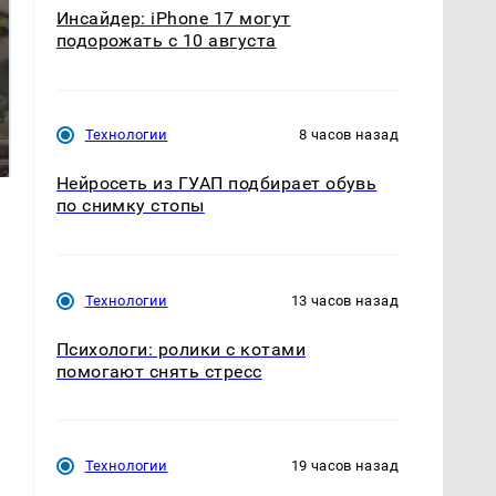
Инсайдер: iPhone 17 могут
подорожать с 10 августа
В ОАЭ произошло
Все новости по
жестокое убийство
Технологии
8 часов назад
падению вертолета на
криптомиллионера
Кавказе: читать здесь
Нейросеть из ГУАП подбирает обувь
по снимку стопы
Технологии
13 часов назад
Психологи: ролики с котами
помогают снять стресс
Технологии
19 часов назад