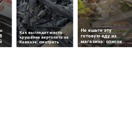
ы
Не ешьте эту
Как выглядит место
8
готовую еду из
крушение вертолета на
й
магазина: список
Кавказе: смотреть