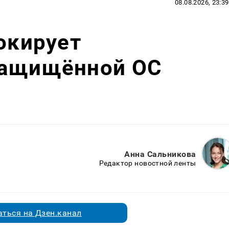
08.08.2026, 23:39
локирует
защищённой ОС
Анна Сальникова
Редактор новостной ленты
ться на Дзен.канал