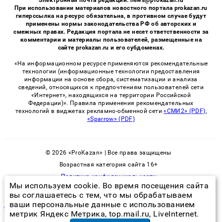
Электронная почта редакции: news@prokazan.ru
При использовании материалов новостного портала prokazan.ru
гиперссылка на ресурс обязательна, в противном случае будут
применены нормы законодательства РФ об авторских и
смежных правах. Редакция портала не несет ответственности за
комментарии и материалы пользователей, размещенные на
сайте prokazan.ru и его субдоменах.
«На информационном ресурсе применяются рекомендательные
технологии (информационные технологии предоставления
информации на основе сбора, систематизации и анализа
сведений, относящихся к предпочтениям пользователей сети
«Интернет», находящихся на территории Российской
Федерации)». Правила применения рекомендательных
технологий в виджетах рекламно-обменной сети
«СМИ2» (PDF)
,
«Sparrow» (PDF)
© 2026 «ProKazan» | Все права защищены
Возрастная категория сайта 16+
Политика конфиденциальности
Мы используем cookie. Во время посещения сайта
вы соглашаетесь с тем, что мы обрабатываем
ваши персональные данные с использованием
ловушка для тараканов инструкция
метрик Яндекс Метрика, top.mail.ru, LiveInternet.