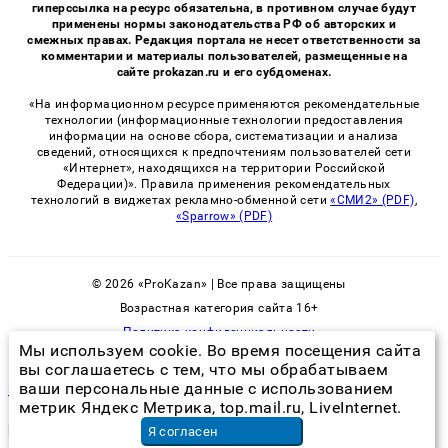
гиперссылка на ресурс обязательна, в противном случае будут
применены нормы законодательства РФ об авторских и
смежных правах. Редакция портала не несет ответственности за
комментарии и материалы пользователей, размещенные на
сайте prokazan.ru и его субдоменах.
«На информационном ресурсе применяются рекомендательные
технологии (информационные технологии предоставления
информации на основе сбора, систематизации и анализа
сведений, относящихся к предпочтениям пользователей сети
«Интернет», находящихся на территории Российской
Федерации)». Правила применения рекомендательных
технологий в виджетах рекламно-обменной сети
«СМИ2» (PDF)
,
«Sparrow» (PDF)
© 2026 «ProKazan» | Все права защищены
Возрастная категория сайта 16+
Политика конфиденциальности
Мы используем cookie. Во время посещения сайта
вы соглашаетесь с тем, что мы обрабатываем
ваши персональные данные с использованием
как избавиться от летучих мышей в частном доме
метрик Яндекс Метрика, top.mail.ru, LiveInternet.
ремонт электролобзиков в москве
в Москве
Я согласен