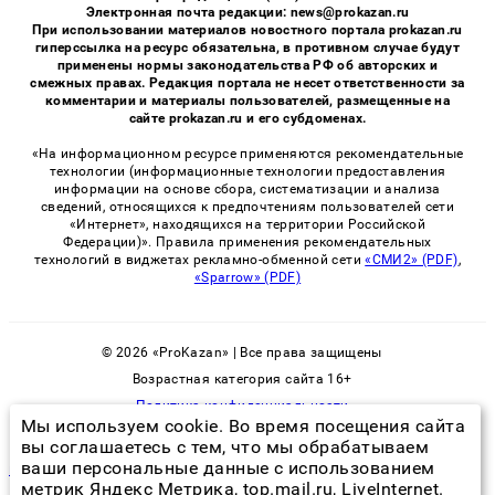
Электронная почта редакции: news@prokazan.ru
При использовании материалов новостного портала prokazan.ru
гиперссылка на ресурс обязательна, в противном случае будут
применены нормы законодательства РФ об авторских и
смежных правах. Редакция портала не несет ответственности за
комментарии и материалы пользователей, размещенные на
сайте prokazan.ru и его субдоменах.
«На информационном ресурсе применяются рекомендательные
технологии (информационные технологии предоставления
информации на основе сбора, систематизации и анализа
сведений, относящихся к предпочтениям пользователей сети
«Интернет», находящихся на территории Российской
Федерации)». Правила применения рекомендательных
технологий в виджетах рекламно-обменной сети
«СМИ2» (PDF)
,
«Sparrow» (PDF)
© 2026 «ProKazan» | Все права защищены
Возрастная категория сайта 16+
Политика конфиденциальности
Мы используем cookie. Во время посещения сайта
вы соглашаетесь с тем, что мы обрабатываем
ваши персональные данные с использованием
постельные клопы воняют или нет
метрик Яндекс Метрика, top.mail.ru, LiveInternet.