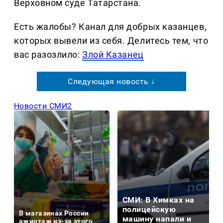
Верховном суде Татарстана.
Есть жалобы? Канал для добрых казанцев,
которых вывели из себя. Делитеcь тем, что
вас разозлило:
Злой Казанец
Следующая новость ↓
Новости СМИ2
СМИ: В Химках на
полицейскую
В магазинах России
машину напали и
ажиотаж из-за этого