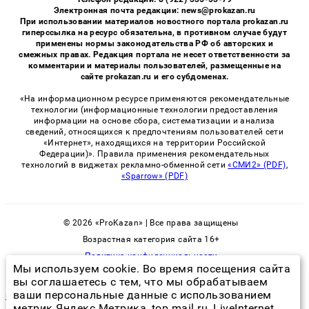
Электронная почта редакции: news@prokazan.ru
При использовании материалов новостного портала prokazan.ru
гиперссылка на ресурс обязательна, в противном случае будут
применены нормы законодательства РФ об авторских и
смежных правах. Редакция портала не несет ответственности за
комментарии и материалы пользователей, размещенные на
сайте prokazan.ru и его субдоменах.
«На информационном ресурсе применяются рекомендательные
технологии (информационные технологии предоставления
информации на основе сбора, систематизации и анализа
сведений, относящихся к предпочтениям пользователей сети
«Интернет», находящихся на территории Российской
Федерации)». Правила применения рекомендательных
технологий в виджетах рекламно-обменной сети
«СМИ2» (PDF)
,
«Sparrow» (PDF)
© 2026 «ProKazan» | Все права защищены
Возрастная категория сайта 16+
Политика конфиденциальности
Мы используем cookie. Во время посещения сайта
вы соглашаетесь с тем, что мы обрабатываем
ваши персональные данные с использованием
щитники водные
метрик Яндекс Метрика, top.mail.ru, LiveInternet.