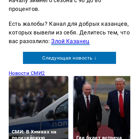
началу зимнего сезона с 90 до 80
процентов.
Есть жалобы? Канал для добрых казанцев,
которых вывели из себя. Делитеcь тем, что
вас разозлило:
Злой Казанец
Следующая новость ↓
Новости СМИ2
СМИ: В Химках на
полицейскую
Где будет встреча