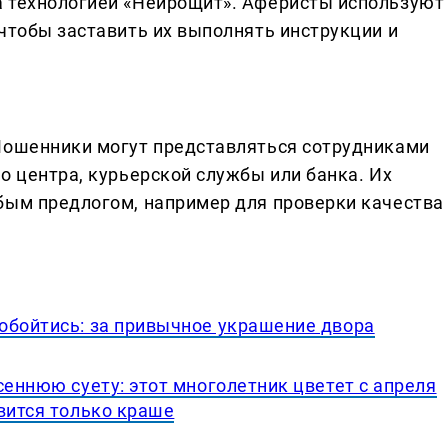
а технологией «Нейрощит». Аферисты используют
чтобы заставить их выполнять инструкции и
Мошенники могут представляться сотрудниками
о центра, курьерской службы или банка. Их
бым предлогом, например для проверки качества
обойтись: за привычное украшение двора
сеннюю суету: этот многолетник цветет с апреля
вится только краше