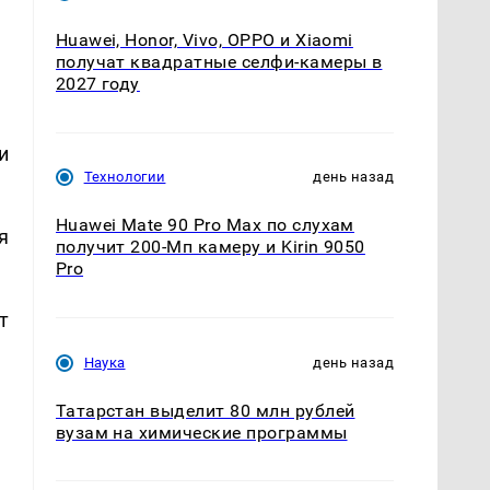
Huawei, Honor, Vivo, OPPO и Xiaomi
получат квадратные селфи-камеры в
2027 году
и
Технологии
день назад
Huawei Mate 90 Pro Max по слухам
я
получит 200-Мп камеру и Kirin 9050
Pro
т
Наука
день назад
Татарстан выделит 80 млн рублей
вузам на химические программы