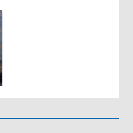
СМИ: В Химках на
полицейскую
В магазинах России
машину напали и
ажиотаж из-за этого
подожгли.
продукта: что купить?