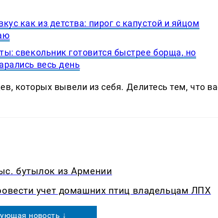
вкус как из детства: пирог с капустой и яйцом
аю
еты: свекольник готовится быстрее борща, но
тарались весь день
в, которых вывели из себя. Делитеcь тем, что ва
ыс. бутылок из Армении
ровести учет домашних птиц владельцам ЛПХ
ующая новость ↓