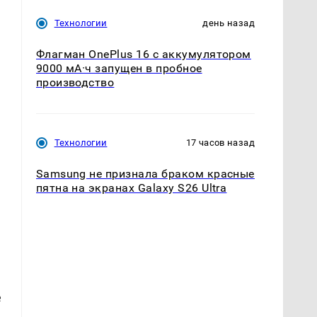
Технологии
день назад
Флагман OnePlus 16 с аккумулятором
9000 мА·ч запущен в пробное
производство
Технологии
17 часов назад
я
Samsung не признала браком красные
пятна на экранах Galaxy S26 Ultra
е