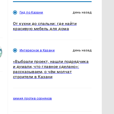
Гид по Казани
день назад
От кухни до спальни: где найти
красивую мебель для дома
Интересное в Казани
день назад
«Выбрали проект, нашли подрядчика
и думали, что главное сделано»:
рассказываем, о чём молчат
строители в Казани
химия против сорняков