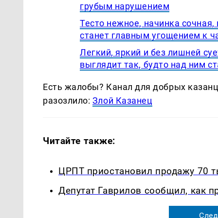
грубым нарушением
Тесто нежное, начинка сочная, 
станет главным угощением к ч
Легкий, яркий и без лишней су
выглядит так, будто над ним с
Есть жалобы? Канал для добрых казанце
разозлило:
Злой Казанец
Читайте также:
ЦРПТ приостановил продажу 70 т
Депутат Гаврилов сообщил, как п
След