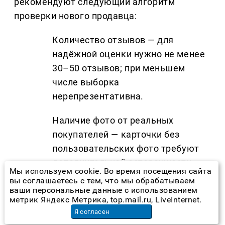
рекомендуют следующий алгоритм
проверки нового продавца:
Количество отзывов — для
надёжной оценки нужно не менее
30–50 отзывов; при меньшем
числе выборка
нерепрезентативна.
Наличие фото от реальных
покупателей — карточки без
пользовательских фото требуют
дополнительной осторожности.
Мы используем cookie. Во время посещения сайта
вы соглашаетесь с тем, что мы обрабатываем
Ответы продавца на негативные
ваши персональные данные с использованием
метрик Яндекс Метрика, top.mail.ru, LiveInternet.
комментарии — конструктивная
Я согласен
реакция свидетельствует о