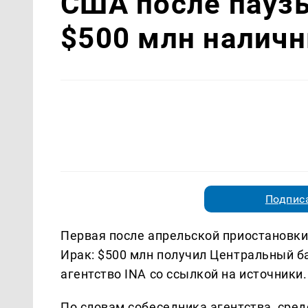
США после пауз
$500 млн налич
Подписа
Первая после апрельской приостановки
Ирак: $500 млн получил Центральный б
агентство INA со ссылкой на источники.
По словам собеседника агентства, сред