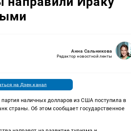
ы направили Ираку
ными
Анна Сальникова
Редактор новостной ленты
ться на Дзен.канал
 партия наличных долларов из США поступила в
анк страны. Об этом сообщает государственное
ства направят на развитие туризма и