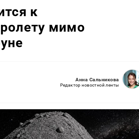
ится к
пролету мимо
фуне
Анна Сальникова
Редактор новостной ленты