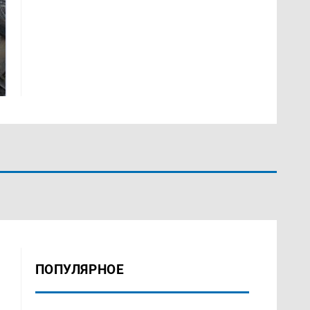
Не ешьте эту
В ОАЭ произошло
готовую еду из
жестокое убийство
магазина: список
криптомиллионера
ПОПУЛЯРНОЕ