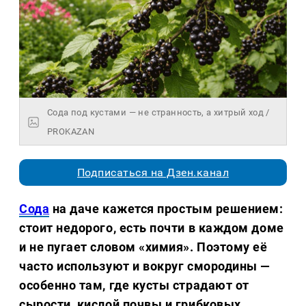
Сода под кустами — не странность, а хитрый ход /
PROKAZAN
Подписаться на Дзен.канал
Сода
на даче кажется простым решением:
стоит недорого, есть почти в каждом доме
и не пугает словом «химия». Поэтому её
часто используют и вокруг смородины —
особенно там, где кусты страдают от
сырости, кислой почвы и грибковых