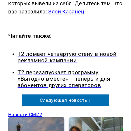
которых вывели из себя. Делитеcь тем, что
вас разозлило:
Злой Казанец
Читайте также:
Т2 ломает четвертую стену в новой
рекламной кампании
Т2 перезапускает программу
«Выгодно вместе» – теперь и для
абонентов других операторов
Следующая новость ↓
Новости СМИ2