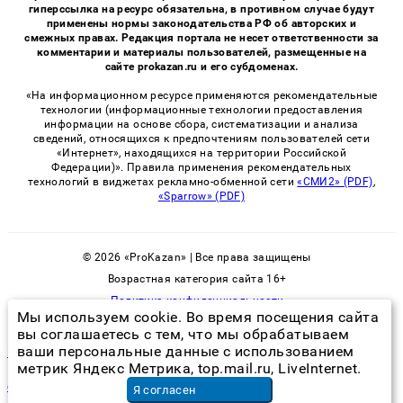
гиперссылка на ресурс обязательна, в противном случае будут
применены нормы законодательства РФ об авторских и
смежных правах. Редакция портала не несет ответственности за
комментарии и материалы пользователей, размещенные на
сайте prokazan.ru и его субдоменах.
«На информационном ресурсе применяются рекомендательные
технологии (информационные технологии предоставления
информации на основе сбора, систематизации и анализа
сведений, относящихся к предпочтениям пользователей сети
«Интернет», находящихся на территории Российской
Федерации)». Правила применения рекомендательных
технологий в виджетах рекламно-обменной сети
«СМИ2» (PDF)
,
«Sparrow» (PDF)
© 2026 «ProKazan» | Все права защищены
Возрастная категория сайта 16+
Политика конфиденциальности
Мы используем cookie. Во время посещения сайта
вы соглашаетесь с тем, что мы обрабатываем
ваши персональные данные с использованием
как избавиться от вьюнка на огороде раз и навсегда
метрик Яндекс Метрика, top.mail.ru, LiveInternet.
стоимость укладки настенной плитки
в Москве
Я согласен