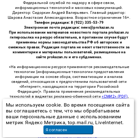
Федеральной службой по надзору в сфере связи,
информационных технологий и массовых коммуникаций.
Директор: Сидоркин Андрей Валерьевич. Главный редактор:
Шарова Анастасия Александровна. Возрастное ограничение 16+.
Телефон редакции: 8 (922) 335-53-79
Электронная почта редакции: news@prokazan.ru
При использовании материалов новостного портала prokazan.ru
гиперссылка на ресурс обязательна, в противном случае будут
применены нормы законодательства РФ об авторских и
смежных правах. Редакция портала не несет ответственности за
комментарии и материалы пользователей, размещенные на
сайте prokazan.ru и его субдоменах.
«На информационном ресурсе применяются рекомендательные
технологии (информационные технологии предоставления
информации на основе сбора, систематизации и анализа
сведений, относящихся к предпочтениям пользователей сети
«Интернет», находящихся на территории Российской
Федерации)». Правила применения рекомендательных
технологий в виджетах рекламно-обменной сети
«СМИ2» (PDF)
,
«Sparrow» (PDF)
Мы используем cookie. Во время посещения сайта
вы соглашаетесь с тем, что мы обрабатываем
ваши персональные данные с использованием
метрик Яндекс Метрика, top.mail.ru, LiveInternet.
© 2026 «ProKazan» | Все права защищены
Я согласен
Возрастная категория сайта 16+
Политика конфиденциальности